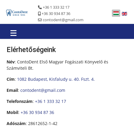
+36 1 333 32 17
+36 30 934 87 36
contodent@gmail.com
Elérhetőségeink
Név
: ContoDent Első Magyar Fogászati Könyvelő és
Számviteli Bt.
Cím
:
1082 Budapest, Kisfaludy u. 40. Fszt. 4.
Email
:
contodent@gmail.com
Telefonszám
:
+36 1 333 32 17
Mobil
:
+36 30 934 87 36
Adószám
: 28612652-1-42