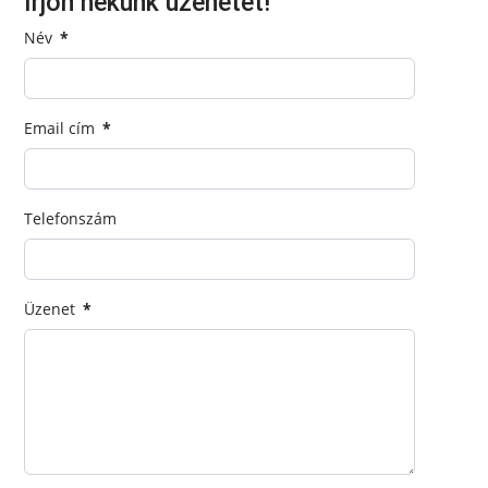
Írjon nekünk üzenetet!
Név
*
Email cím
*
Telefonszám
Üzenet
*