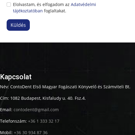
Elolvastam, és elfogadom az
Adatvédelmi
tájékoztatóban
foglaltakat.
Küldés
Kapcsolat
Név: ContoDent Első Magyar Fogászati Könyvelő és Számviteli Bt.
Cím: 1082 Budapest, Kisfaludy u. 40. Fsz.4.
Email:
contodent@gmail.com
Telefonszám:
+36 1 333 32 17
Mobil:
+36 30 934 87 36