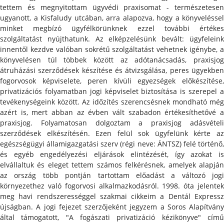
tettem és megnyitottam ügyvédi praxisomat - természetesen
ugyanott, a Kisfaludy utcában, arra alapozva, hogy a könyveléssel
minket megbízó ügyfélkörünknek ezzel további értékes
szolgáltatást nyújthatunk. Az elképzelésünk bevált: ügyfeleink
innentől kezdve valóban sokrétű szolgáltatást vehetnek igénybe, a
könyvelésen túl többek között az adótanácsadás, praxisjog
átruházási szerződések készítése és átvizsgálása, peres ügyekben
fogorvosok képviselete, peren kívüli egyezségek előkészítése,
privatizációs folyamatban jogi képviselet biztosítása is szerepel a
tevékenységeink között. Az időzítés szerencsésnek mondható még
azért is, mert abban az évben vált szabadon értékesíthetővé a
praxisjog. Folyamatosan dolgoztam a praxisjog adásvételi
szerződések elkészítésén. Ezen felül sok ügyfelünk kérte az
egészségügyi államigazgatási szerv (régi neve: ÁNTSZ) felé történő,
és egyéb engedélyezési eljárások elintézését, így azokat is
elvállaltuk és eleget tettem számos felkérésnek, amelyek alapján
az ország több pontján tartottam előadást a változó jogi
környezethez való fogorvosi alkalmazkodásról. 1998. óta jelentek
meg havi rendszerességgel szakmai cikkeim a Dentál Expressz
újságban. A jogi fejezet szerzőjeként jegyzem a Soros Alapítvány
által támogatott, "A fogászati privatizáció kézikönyve" című