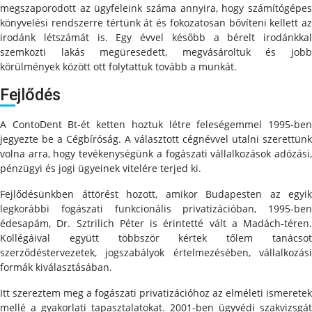
megszaporodott az ügyfeleink száma annyira, hogy számítógépes
könyvelési rendszerre tértünk át és fokozatosan bővíteni kellett az
irodánk létszámát is. Egy évvel később a bérelt irodánkkal
szemközti lakás megüresedett, megvásároltuk és jobb
körülmények között ott folytattuk tovább a munkát.
Fejlődés
A ContoDent Bt-ét ketten hoztuk létre feleségemmel 1995-ben
jegyezte be a Cégbíróság. A választott cégnévvel utalni szerettünk
volna arra, hogy tevékenységünk a fogászati vállalkozások adózási,
pénzügyi és jogi ügyeinek vitelére terjed ki.
Fejlődésünkben áttörést hozott, amikor Budapesten az egyik
legkorábbi fogászati funkcionális privatizációban, 1995-ben
édesapám, Dr. Sztrilich Péter is érintetté vált a Madách-téren.
Kollégáival együtt többször kértek tőlem tanácsot
szerződéstervezetek, jogszabályok értelmezésében, vállalkozási
formák kiválasztásában.
Itt szereztem meg a fogászati privatizációhoz az elméleti ismeretek
mellé a gyakorlati tapasztalatokat. 2001-ben ügyvédi szakvizsgát