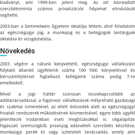
kiadványt, ami 1999-ben jelent meg. Az ott közreadott
szerződésminta számos privatizációs folyamat elindulását
segítette.
2003-ban a Semmelweis Egyetem oktatója lettem, ahol feladatom
az egészségügyi jog, a munkajog és a betegjogok tantárgyak
oktatása és vizsgáztatása
.
Növekedés
2003. végére a nálunk könyveltető, egészségügyi vállalkozást
folytató állandó ügyfeleink száma 100 fölé, könyveléssel és
bérszámfejtéssel foglalkozó kollégáink száma pedig 7-re
emelkedett.
Mivel a jogi háttér szorosan összekapcsolódik az
adótanácsadással, a fogorvosi vállalkozások mélyreható gazdasági
és szakmai ismeretével, az eltelt évtizedek alatt az egészségügyi
hivatali rendszerek működésének kiismerésével, egyre több ügyfél
jelentkezik Irodánkban eseti megbízásokkal is: cégalapítás
fogászati szemszögből, praxisjog adásvételi szerződés készítése,
munkaügyi perek és vagy üzletviteli tanácsadás, amely ami