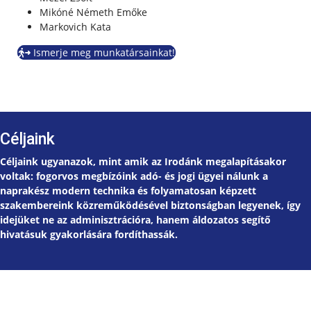
Mikóné Németh Emőke
Markovich Kata
Ismerje meg munkatársainkat!
Céljaink
Céljaink ugyanazok, mint amik az Irodánk megalapításakor
voltak: fogorvos megbízóink adó- és jogi ügyei nálunk a
naprakész modern technika és folyamatosan képzett
szakembereink közreműködésével biztonságban legyenek, így
idejüket ne az adminisztrációra, hanem áldozatos segítő
hivatásuk gyakorlására fordíthassák.