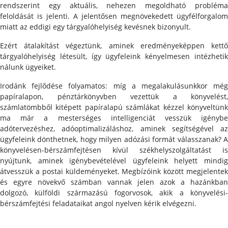
rendszerint egy aktuális, nehezen megoldható probléma
feloldását is jelenti. A jelentősen megnövekedett ügyfélforgalom
miatt az eddigi egy tárgyalóhelyiség kevésnek bizonyult.
Ezért átalakítást végeztünk, aminek eredményeképpen kettő
tárgyalóhelyiség létesült, így ügyfeleink kényelmesen intézhetik
nálunk ügyeiket.
Irodánk fejlődése folyamatos: míg a megalakulásunkkor még
papíralapon, pénztárkönyvben vezettük a könyvelést,
számlatömbből kitépett papíralapú számlákat kézzel könyveltünk
ma már a mesterséges intelligenciát vesszük igénybe
adótervezéshez, adóoptimalizáláshoz, aminek segítségével az
ügyfeleink dönthetnek, hogy milyen adózási formát válasszanak? A
könyvelésen-bérszámfejtésen kívül székhelyszolgáltatást is
nyújtunk, aminek igénybevételével ügyfeleink helyett mindig
átvesszük a postai küldeményeket. Megbízóink között megjelentek
és egyre növekvő számban vannak jelen azok a hazánkban
dolgozó, külföldi származású fogorvosok, akik a könyvelési-
bérszámfejtési feladataikat angol nyelven kérik elvégezni.