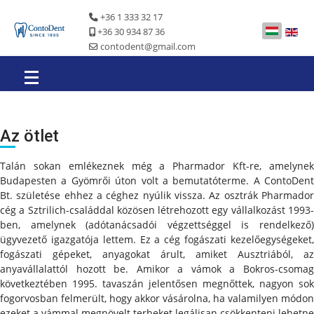
+36 1 333 32 17
+36 30 934 87 36
contodent@gmail.com
Az ötlet
Talán sokan emlékeznek még a Pharmador Kft-re, amelynek
Budapesten a Gyömrői úton volt a bemutatóterme. A ContoDent
Bt. születése ehhez a céghez nyúlik vissza. Az osztrák Pharmador
cég a Sztrilich-családdal közösen létrehozott egy vállalkozást 1993-
ben, amelynek (adótanácsadói végzettséggel is rendelkező)
ügyvezető igazgatója lettem. Ez a cég fogászati kezelőegységeket,
fogászati gépeket, anyagokat árult, amiket Ausztriából, az
anyavállalattól hozott be. Amikor a vámok a Bokros-csomag
következtében 1995. tavaszán jelentősen megnőttek, nagyon sok
fogorvosban felmerült, hogy akkor vásárolna, ha valamilyen módon
ezeket a vámmal megnövelt terheket legálisan csökkenteni lehetne