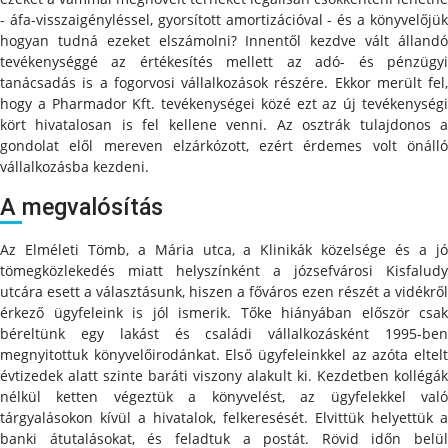
- áfa-visszaigényléssel, gyorsított amortizációval - és a könyvelőjük
hogyan tudná ezeket elszámolni? Innentől kezdve vált állandó
tevékenységgé az értékesítés mellett az adó- és pénzügyi
tanácsadás is a fogorvosi vállalkozások részére. Ekkor merült fel,
hogy a Pharmador Kft. tevékenységei közé ezt az új tevékenységi
kört hivatalosan is fel kellene venni. Az osztrák tulajdonos a
gondolat elől mereven elzárkózott, ezért érdemes volt önálló
vállalkozásba kezdeni.
A megvalósítás
Az Elméleti Tömb, a Mária utca, a Klinikák közelsége és a jó
tömegközlekedés miatt helyszínként a józsefvárosi Kisfaludy
utcára esett a választásunk, hiszen a főváros ezen részét a vidékről
érkező ügyfeleink is jól ismerik. Tőke hiányában először csak
béreltünk egy lakást és családi vállalkozásként 1995-ben
megnyitottuk könyvelőirodánkat. Első ügyfeleinkkel az azóta eltelt
évtizedek alatt szinte baráti viszony alakult ki. Kezdetben kollégák
nélkül ketten végeztük a könyvelést, az ügyfelekkel való
tárgyalásokon kívül a hivatalok, felkeresését. Elvittük helyettük a
banki átutalásokat, és feladtuk a postát. Rövid időn belül